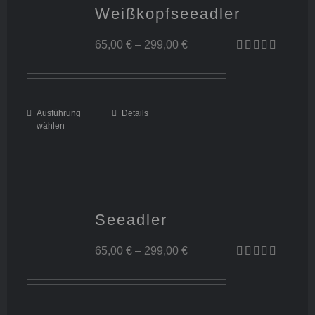
Weißkopfseeadler
Preisspanne:
65,00
€
–
299,00
€
Bewertet mit
65,00 €
5.00
von 5
bis
Ausführung
Details
Dieses
wählen
299,00 €
Produkt
weist
mehrere
Seeadler
Varianten
Preisspanne:
65,00
€
–
299,00
€
auf.
Bewertet mit
65,00 €
5.00
von 5
Die
bis