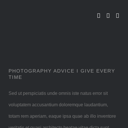
Zum
Inhalt
springen
PHOTOGRAPHY ADVICE I GIVE EVERY
TIME
Sed ut perspiciatis unde omnis iste natus error sit
voluptatem accusantium doloremque laudantium,
totam rem aperiam, eaque ipsa quae ab illo inventore
veritatis et quasi architecto beatae vitae dicta sunt